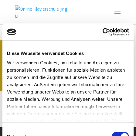
Vielen Dank für Ihren Einkauf!
Diese Webseite verwendet Cookies
Gib bitte deinen Gutscheincode, den
Kontakt
Wir verwenden Cookies, um Inhalte und Anzeigen zu
Security-Code sowie die Versanddaten ein.
personalisieren, Funktionen für soziale Medien anbieten
zu können und die Zugriffe auf unsere Website zu
Vielen Dank!
analysieren. Außerdem geben wir Informationen zu Ihrer
Verwendung unserer Website an unsere Partner für
Fehler:
Kontaktformular wurde nicht gefunden.
soziale Medien, Werbung und Analysen weiter. Unsere
Partner führen diese Informationen möglicherweise mit
weiteren Daten zusammen, die Sie ihnen bereitgestellt
haben oder die sie im Rahmen Ihrer Nutzung der Dienste
gesammelt haben. Sie geben Einwilligung zu unseren
Einwilligungsauswahl
FAQ
Widerrufsrecht
Datenschutz
AGB
Cookies, wenn Sie unsere Webseite weiterhin nutzen.